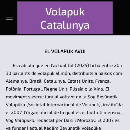
Volapuk
Catalunya
EL VOLAPUK AVUI
Es calcula que en l'actualitat (2025) hi ha entre 20 i
30
parlants de volapuk al món, distribuïts a països com
Alemanya, Brasil, Catalunya, Estats Units, França,
Polònia, Portugal, Regne Unit, Rússia o la Xina. El
moviment s'estructura al voltant de la Sog Bevünetik
Volapüka (Societat Internacional de Volapuk), instituïda
el 2007, l'òrgan oficial de la qual és el butlletí mensual
Vög Volapüka
, redactat per
Daniil Morozov. El 2007 es
va fundar l'actual Kadëm Bevünetik Volapüka