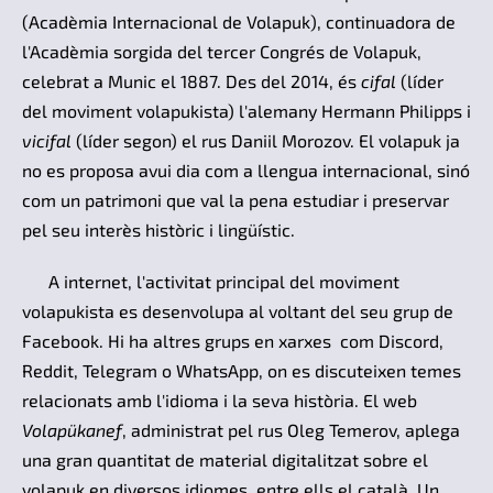
(Acadèmia Internacional de Volapuk), continuadora de
l'Acadèmia sorgida del tercer Congrés de Volapuk,
celebrat a Munic el 1887. Des del 2014, és
cifal
(líder
del moviment volapukista) l'alemany Hermann Philipps i
vicifal
(líder segon) el rus Daniil Morozov. El volapuk ja
no es proposa avui dia com a llengua internacional, sinó
com un patrimoni que val la pena estudiar i preservar
pel seu interès històric i lingüístic.
A internet, l'activitat principal del moviment
volapukista es desenvolupa al voltant del seu grup de
Facebook. Hi ha altres grups en xarxes com Discord,
Reddit, Telegram o WhatsApp, on es discuteixen temes
relacionats amb l'idioma i la seva història. El web
Volapükanef
, administrat pel rus Oleg Temerov, aplega
una gran quantitat de material digitalitzat sobre el
volapuk en diversos idiomes, entre ells el català. Un