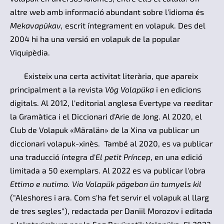
altre web amb informació abundant sobre l'idioma és
Mekavapükav,
escrit íntegrament en volapuk. Des del
2004 hi ha una versió en volapuk de la popular
Viquipèdia.
Existeix una certa activitat literària, que apareix
principalment a la revista
Vög Volapüka
i en edicions
digitals. Al 2012, l'editorial anglesa Evertype va reeditar
la Gramàtica i el Diccionari d'Arie de Jong. Al 2020, el
Club de Volapuk «Märalän» de la Xina va publicar un
diccionari volapuk-xinès. També al 2020, es va publicar
una traducció íntegra d'
El petit Príncep
, en una edició
limitada a 50 exemplars. Al 2022 es va publicar l'obra
Ettimo e nutimo.
Vio Volapük pägebon ün tumyels ki
l
("Aleshores i ara. Com s'ha fet servir el volapuk al llarg
de tres segles"), redactada per Daniil Morozov i editada