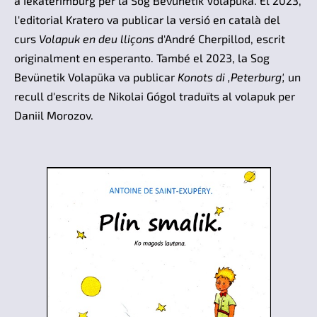
a Iekaterimburg per la Sog Bevünetik Volapüka. El 2023,
l'editorial Kratero va publicar la versió en català del
curs
Volapuk en deu lliçons
d'André Cherpillod, escrit
originalment en esperanto. També el 2023, la Sog
Bevünetik Volapüka va publicar
Konots di ,Peterburg',
un
recull d'escrits de Nikolai Gógol traduïts al volapuk per
Daniil Morozov.