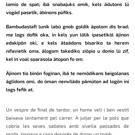
lomio de spat; ibä snabajuks omik, kels ädutons lü
vogäd pasetik, äbinons püfiks.
Bambudastafi lunik labü gnob goldik äpolom dis brad;
me logs dofik oka, in kels yun lölik ipasetiköl äjinon
edakipön oki, e kels ätaädons bisariko ta herem
nifavietik oma, älogom takediko ziöpio u donio lü zif,
kel in voal soarasola ätopon fo om.
Äjinom tio binön foginan, ibä te nemödikans beigolanas
äglidons omi, do öman nenvilädo pämüton ad logön ini
logs fefik at.
Un vespre de final de tardor, un home vell i ben vestit
baixava lentament pel carrer. A jutjar per la pols que
cobria les seves sabates amb sivella passades de
moda, tornava a casa després de donar un tomb.