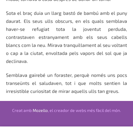
Sota el braç duia un llarg bastó de bambú amb el puny
daurat. Els seus ulls obscurs, en els quals semblava
haver-se refugiat tota la joventut perduda,
contrastaven estranyament amb els seus cabells
blancs com la neu. Mirava tranquil·lament al seu voltant
o cap a la ciutat, envoltada pels vapors del sol que ja
declinava.
Semblava gairebé un foraster, perquè només uns pocs
transeünts el saludaven, tot i que molts sentien la
irresistible curiositat de mirar aquells ulls tan greus.
Creat amb
Mozello
, el creador de webs més fàcil del món.