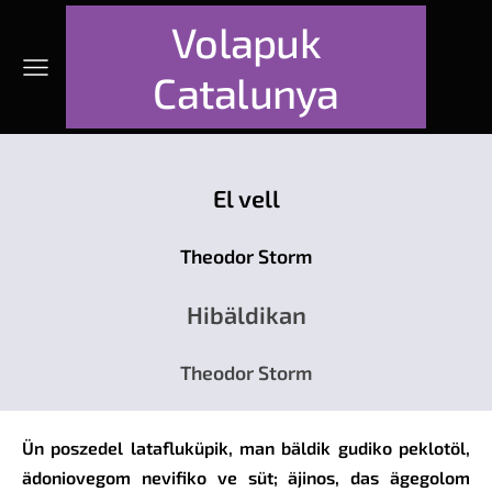
Volapuk
Catalunya
El vell
Theodor Storm
Hibäldikan
Theodor Storm
Ün poszedel latafluküpik, man bäldik gudiko peklotöl,
ädoniovegom nevifiko ve süt; äjinos, das ägegolom