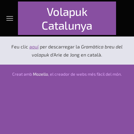
Volapuk
Catalunya
Feu clic
aquí
per descarregar la
Gramàtica breu del
volapuk
d'Arie de Jong en català.
Creat amb
Mozello
, el creador de webs més fàcil del món.