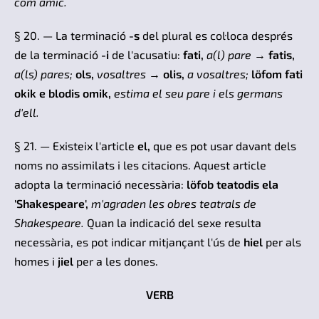
com amic.
§ 20. — La terminació
-s
del plural es col·loca després
de la terminació
-i
de l'acusatiu:
fati,
a(l) pare
→
fatis,
a(ls) pares;
ols,
vosaltres
→
olis,
a vosaltres;
löfom fati
okik e blodis omik,
estima el seu pare i els germans
d'ell.
§ 21. — Existeix l'article
el,
que es pot usar davant dels
noms no assimilats i les citacions. Aquest article
adopta la terminació necessària:
löfob teatodis ela
'Shakespeare',
m'agraden les obres teatrals de
Shakespeare.
Quan la indicació del sexe resulta
necessària, es pot indicar mitjançant l'ús de
hiel
per als
homes i
jiel
per a les dones.
VERB