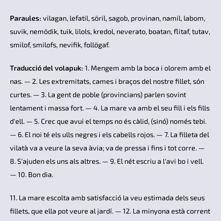
Paraules:
vilagan, lefatil, söril, sagob, provinan, namil, labom,
suvik, nemödik, tuik, lilols, kredol, neverato, boatan, flitaf, tutav,
smilof, smilofs, nevifik, follögaf.
Traducció del volapuk:
1. Mengem amb la boca i olorem amb el
nas. — 2. Les extremitats, cames i braços del nostre fillet, són
curtes. — 3. La gent de poble (provincians) parlen sovint
lentament i massa fort. — 4. La mare va amb el seu fill i els fills
d'ell. — 5. Crec que avui el temps no és càlid, (sinó) només tebi.
— 6. El noi té els ulls negres i els cabells rojos. — 7. La filleta del
vilatà va a veure la seva àvia; va de pressa i fins i tot corre. —
8. S'ajuden els uns als altres. — 9. El nét escriu a l'avi bo i vell.
— 10. Bon dia.
11. La mare escolta amb satisfacció la veu estimada dels seus
fillets, que ella pot veure al jardí. — 12. La minyona està corrent