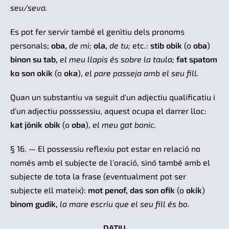
seu/seva.
Es pot fer servir també el genitiu dels pronoms
personals;
oba,
de mi;
ola,
de tu;
etc.:
stib obik
(o
oba
)
binon su tab,
el meu llapis és sobre la taula;
fat spatom
ko son okik
(o
oka
),
el pare passeja amb el seu fill.
Quan un substantiu va seguit d'un adjectiu qualificatiu i
d'un adjectiu posssessiu, aquest ocupa el darrer lloc:
kat jönik obik
(o
oba
),
el meu gat bonic.
§ 16. — El possessiu reflexiu pot estar en relació no
només amb el subjecte de l'oració, sinó també amb el
subjecte de tota la frase (eventualment pot ser
subjecte ell mateix):
mot penof, das son ofik
(o
okik
)
binom gudik,
la mare escriu que el seu fill és bo.
DATIU