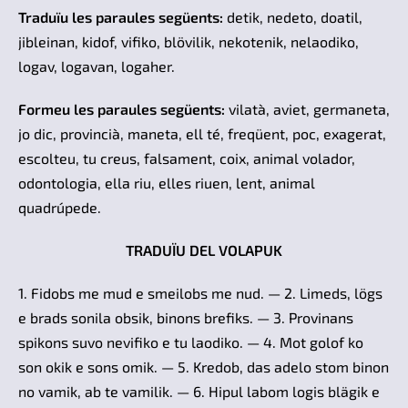
Traduïu les paraules següents:
detik, nedeto, doatil,
jibleinan, kidof, vifiko, blövilik, nekotenik, nelaodiko,
logav, logavan, logaher.
Formeu les paraules següents:
vilatà, aviet, germaneta,
jo dic, provincià, maneta, ell té, freqüent, poc, exagerat,
escolteu, tu creus, falsament, coix, animal volador,
odontologia, ella riu, elles riuen, lent, animal
quadrúpede.
TRADUÏU DEL VOLAPUK
1. Fidobs me mud e smeilobs me nud. — 2. Limeds, lögs
e brads sonila obsik, binons brefiks. — 3. Provinans
spikons suvo nevifiko e tu laodiko. — 4. Mot golof ko
son okik e sons omik. — 5. Kredob, das adelo stom binon
no vamik, ab te vamilik. — 6. Hipul labom logis blägik e