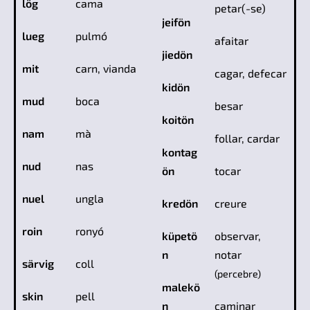
lög
cama
petar(-se)
jeifön
lueg
pulmó
afaitar
jiedön
mit
carn, vianda
cagar, defecar
kidön
mud
boca
besar
koitön
nam
mà
follar, cardar
kontag
nud
nas
ön
tocar
nuel
ungla
kredön
creure
roin
ronyó
küpetö
observar,
n
notar
särvig
coll
(percebre)
malekö
skin
pell
n
caminar