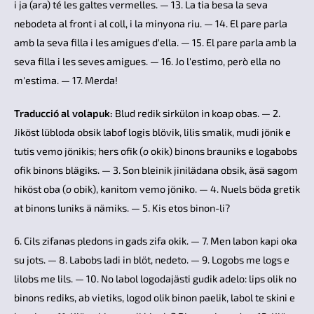
i ja (ara) té les galtes vermelles. — 13. La tia besa la seva
nebodeta al front i al coll, i la minyona riu. — 14. El pare parla
amb la seva filla i les amigues d'ella. — 15. El pare parla amb la
seva filla i les seves amigues. — 16. Jo l'estimo, però ella no
m'estima. — 17. Merda!
Traducció al volapuk:
Blud redik sirkülon in koap obas. — 2.
Jiköst lübloda obsik labof logis blövik, lilis smalik, mudi jönik e
tutis vemo jönikis; hers ofik (
o
okik) binons brauniks e logabobs
ofik binons blägiks. — 3. Son bleinik jinilädana obsik, äsä sagom
hiköst oba (
o
obik), kanitom vemo jöniko. — 4. Nuels böda gretik
at binons luniks ä nämiks. — 5. Kis etos binon-li?
6. Cils zifanas pledons in gads zifa okik. — 7. Men labon kapi oka
su jots. — 8. Labobs ladi in blöt, nedeto. — 9. Logobs me logs e
lilobs me lils. — 10. No labol logodajästi gudik adelo: lips olik no
binons rediks, ab vietiks, logod olik binon paelik, labol te skini e