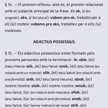
§ 14. — El pronom reflexiu, això és, el pronom relacionat
amb el subjecte principal de la frase, és
ok,
si
(en
,
oks,
si
:
vobom pro ok,
treballa per a
singular)
(en plural)
ell (si) mateix;
voboms pro oks,
treballen per a ells (si)
mateixos.
ADJECTIUS POSSESSIUS
§ 15. — Els adjectius possessius estan formats pels
pronoms personals amb la terminació
-ik: obik,
(el)
meu/meva;
olik,
(e
l) teu/teva;
omik,
(
el) seu/seva
(en
;
ofik,
(el)
seu/seva
relació amb un mascle)
(en relació amb
;
onik,
(el)
seu/seva
;
obsik,
(el)
una femella)
(neutre)
nostre/nostra;
olsik,
(el) vostre/vostra;
omsik,
(el)
seu/seva, llur
;
ofsik,
(el)
(en relació amb mascles)
seu/seva, llur
;
onsik,
(el)
(en relació amb femelles)
seu/seva, llur
;
okik,
(el)
(sense indicació de sexe)