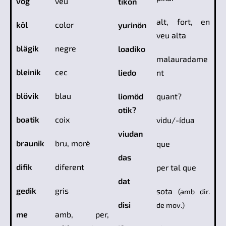
vög
veu
tikön
alt, fort, en
köl
color
yurinön
veu alta
blägik
negre
loadiko
malauradame
bleinik
cec
liedo
nt
blövik
blau
liomöd
quant?
otik?
boatik
coix
vidu/-ídua
viudan
braunik
bru, morè
que
das
difik
diferent
per tal que
dat
gedik
gris
sota
(amb dir.
disi
de mov.)
me
amb, per,