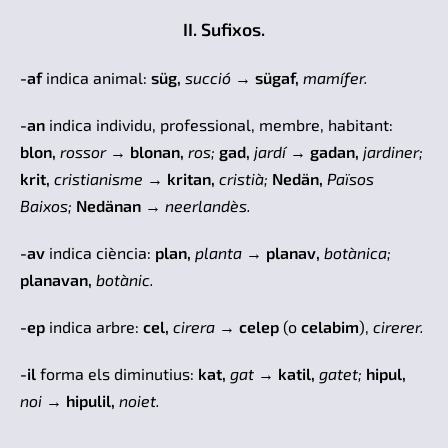
II. Sufixos.
-af
indica animal:
süg,
succió
→
sügaf,
mamífer.
-an
indica individu, professional, membre, habitant:
blon,
rossor
→
blonan,
ros;
gad,
jardí
→
gadan,
jardiner;
krit,
cristianisme
→
kritan,
cristià;
Nedän,
Països
Baixos;
Nedänan
→
neerlandès.
-av
indica ciència:
plan,
planta
→
planav,
botànica;
planavan,
botànic.
-ep
indica arbre:
cel,
cirera
→
celep
(o
celabim
),
cirerer.
-il
forma els diminutius:
kat,
gat
→
katil,
gatet;
hipul,
noi
→
hipulil,
noiet.