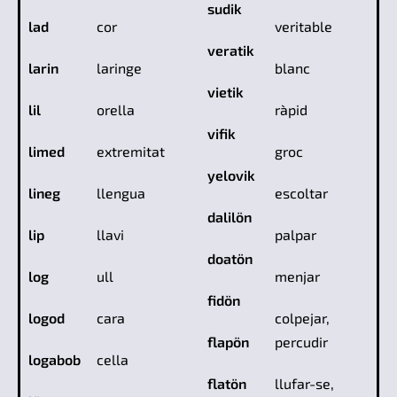
sudik
lad
cor
veritable
veratik
larin
laringe
blanc
vietik
lil
orella
ràpid
vifik
limed
extremitat
groc
yelovik
lineg
llengua
escoltar
dalilön
lip
llavi
palpar
doatön
log
ull
menjar
fidön
logod
cara
colpejar,
flapön
percudir
logabob
cella
flatön
llufar-se,