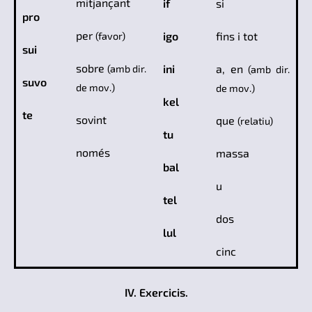
mitjançant
if
si
pro
per
igo
fins i tot
(favor)
sui
sobre
ini
a, en
(amb dir.
(amb dir.
suvo
de mov.)
de mov.)
kel
te
sovint
que
(relatiu)
tu
només
massa
bal
u
tel
dos
lul
cinc
IV. Exercicis.