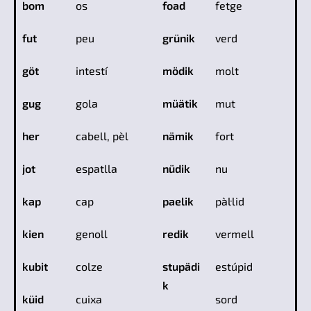
bom
os
foad
fetge
fut
peu
grünik
verd
göt
intestí
mödik
molt
gug
gola
müätik
mut
her
cabell, pèl
nämik
fort
jot
espatlla
nüdik
nu
kap
cap
paelik
pàl·lid
kien
genoll
redik
vermell
kubit
colze
stupädi
estúpid
k
küid
cuixa
sord