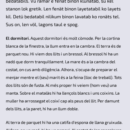
bedatabils. Vü ramar e fenät binon klünatab, su kel
stanon lok gretik. Len fenät binon layetatabil ko layets
kil. Detü bedatabil nilikum binon lavatab ko ronäts tel.
Sus on, len völ, lagons taul e spog.
El dormitori.
Aquest dormitori és molt còmode. Per la cortina
blanca de la finestra, la llum entra en la cambra. El terra és de
parquet nou. Hi viem dos llits i un bressol. Al bressol hi ha un
nadó que dorm tranquil·lament. La mare és a la cambra del
costat, on cus amb diligència. Alhora, s'ocupa de preparar el
menjar mentre el (seu) marit és a la feina (lloc de treball). Tots
dos llits són de fusta. Al més proper hi veiem (hom veu) una
manta. Sobre el matalàs hi ha llençols blancs i uns coixins. La
muller ha arrossegat el coixí cap als peus del llit. Per damunt
dels llits, a la paret, hi ha un llum doble.
Al terra de parquet hi ha una catifa d'espona de llana gruixuda.