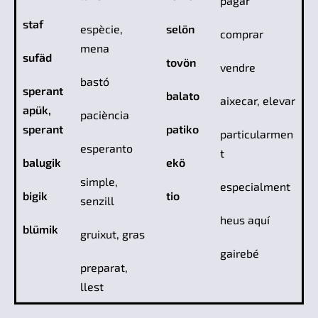
pagar
staf
espècie,
selön
comprar
mena
sufäd
tovön
vendre
bastó
sperant
balato
aixecar, elevar
apük,
paciència
sperant
patiko
particularmen
esperanto
t
balugik
ekö
simple,
especialment
bigik
tio
senzill
heus aquí
blümik
gruixut, gras
gairebé
preparat,
llest