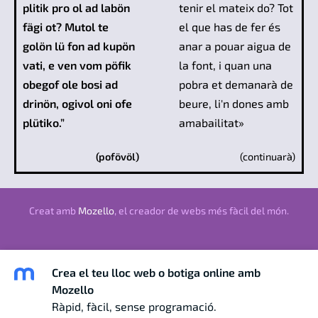
plitik pro ol ad labön
tenir el mateix do? Tot
fägi ot? Mutol te
el que has de fer és
golön lü fon ad kupön
anar a pouar aigua de
vati, e ven vom pöfik
la font, i quan una
obegof ole bosi ad
pobra et demanarà de
drinön, ogivol oni ofe
beure, li'n dones amb
plütiko.”
amabailitat»
(pofövöl)
(continuarà)
Creat amb
Mozello
, el creador de webs més fàcil del món.
Crea el teu lloc web o botiga online amb
Mozello
Ràpid, fàcil, sense programació.