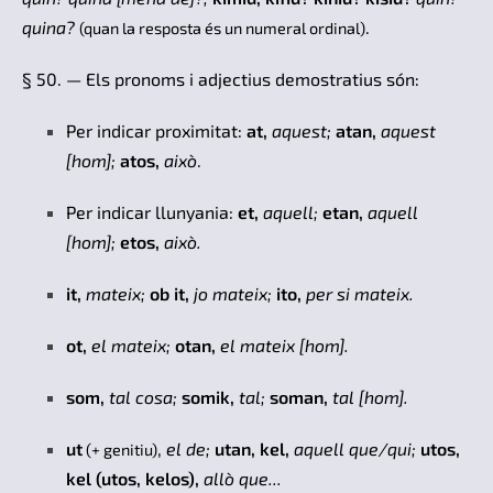
quina?
.
(quan la resposta és un numeral ordinal)
§ 50. — Els pronoms i adjectius demostratius són:
Per indicar proximitat:
at,
aquest;
atan,
aquest
[hom];
atos,
això
.
Per indicar llunyania:
et,
aquell;
etan,
aquell
[hom];
etos,
això.
it,
mateix;
ob it,
jo mateix;
ito,
per si mateix.
ot,
el mateix;
otan,
el mateix [hom].
som,
tal cosa;
somik,
tal;
soman,
tal [hom].
ut
,
el de;
utan, kel,
aquell que/qui;
utos,
(+ genitiu)
kel (utos, kelos),
allò que...