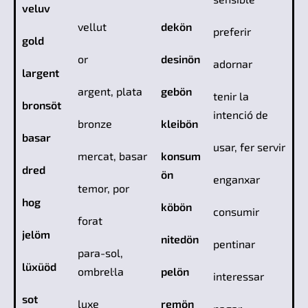
veluv
vellut
dekön
preferir
gold
or
desinön
adornar
largent
argent, plata
gebön
tenir la
bronsöt
intenció de
bronze
kleibön
basar
usar, fer servir
mercat, basar
konsum
dred
ön
enganxar
temor, por
hog
köbön
consumir
forat
jelöm
nitedön
pentinar
para-sol,
lüxüöd
ombrel·la
pelön
interessar
sot
luxe
remön