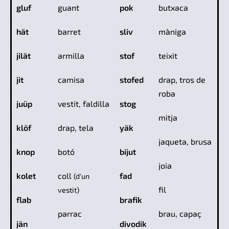
gluf
guant
pok
butxaca
hät
barret
sliv
màniga
jilät
armilla
stof
teixit
jit
camisa
stofed
drap, tros de
roba
juüp
vestit, faldilla
stog
mitja
klöf
drap, tela
yäk
jaqueta, brusa
knop
botó
bijut
joia
kolet
coll
fad
(d'un
fil
vestit)
flab
brafik
parrac
brau, capaç
jän
divodik