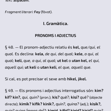
Text:
Slipacem.
Fragment literari:
Fey
(fövot).
I. Gramàtica.
PRONOMS I ADJECTIUS
§ 48. — El pronom-adjectiu relatiu és
kel,
que/qui, el
qual.
Es declina:
kela,
de qui, del qual;
kele,
a qui, al
qual;
keli,
que, a qui,
al qual;
ut kel
o
utan kel,
el qui,
aquell qui;
ut keli
o
utan keli,
el que, aquell que.
Si cal, es pot precisar el sexe amb
hikel, jikel.
§ 49. — Els pronoms i adjectius interrogatius són:
kim?
kif? kin?,
qui, quin?
;
kis?
què?;
kisi?
què?
(pron.)
(objecte
;
kimik? kifik? kinik?,
quin?, quina?
;
kisik?,
directe)
(adj.)
quin? quina
[mena de]?
;
kimid, kifid? kinid? kisid?
quin?