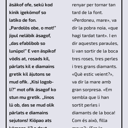
äsäkof ofe, sekü kod
renyar per tornar tan
kinik igekömof so
tard de la font.
latiko de fon.
«Perdoneu, mare», va
„Pardolös obe, o mot!”
dir la pobra noia, «que
jipul neläbik äsagof,
hagi tardat tant». I en
„das efablibob so
dir aquestes paraules,
lunüpo!” E ven äspikof
li van sortir de la boca
vödis at, rosads kil,
tres roses, tres perles
pärlats kil e diamains
i tres grans diamants.
gretik kil äjutons se
«Què estic veient?»,
mud ofik. „Kisi logob-
va dir la mare amb
li?” mot ofik äsagof ko
gran sorpresa. «Em
stun mu gretik. „Jinos
sembla que li han
lü ob, das se mud olik
sortit perles i
pärlats e diamains
diamants de la boca!
sejutons! Kiöpao ats
Com és això, filla
kömons-li? o daut
meva?» (Era la