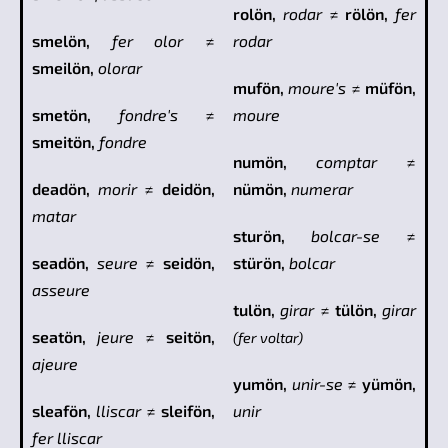
rolön,
rodar
≠
rölön,
fer
smelön,
fer olor
≠
rodar
smeilön,
olorar
mufön,
moure's
≠
müfön,
smetön,
fondre's
≠
moure
smeitön,
fondre
numön,
comptar
≠
deadön,
morir
≠
deidön,
nümön,
numerar
matar
sturön,
bolcar
-se
≠
seadön,
seure
≠
seidön,
stürön,
bolcar
asseure
tulön,
girar
≠
tülön,
girar
seatön,
jeure
≠
seitön,
(fer voltar)
ajeure
yumön,
unir-se
≠
yümön,
sleafön,
lliscar
≠
sleifön,
unir
fer lliscar