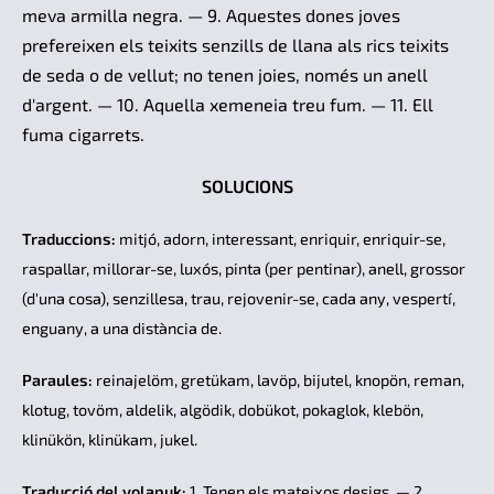
meva armilla negra. — 9. Aquestes dones joves
prefereixen els teixits senzills de llana als rics teixits
de seda o de vellut; no tenen joies, només un anell
d'argent. — 10. Aquella xemeneia treu fum. — 11. Ell
fuma cigarrets.
SOLUCIONS
Traduccions:
mitjó, adorn, interessant, enriquir, enriquir-se,
raspallar, millorar-se, luxós, pinta (per pentinar), anell, grossor
(d'una cosa), senzillesa, trau, rejovenir-se, cada any, vespertí,
enguany, a una distància de.
Paraules:
reinajelöm, gretükam, lavöp, bijutel, knopön, reman,
klotug, tovöm, aldelik, algödik, dobükot, pokaglok, klebön,
klinükön, klinükam, jukel.
Traducció del volapuk:
1. Tenen els mateixos desigs. — 2.