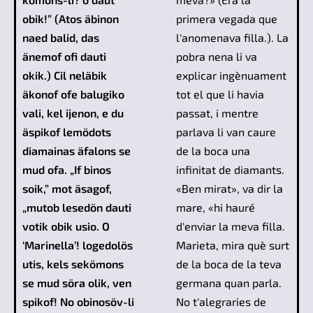
obik!” (Atos äbinon
primera vegada que
naed balid, das
l'anomenava filla.). La
änemof ofi dauti
pobra nena li va
okik.) Cil neläbik
explicar ingènuament
äkonof ofe balugiko
tot el que li havia
vali, kel ijenon, e du
passat, i mentre
äspikof lemödots
parlava li van caure
diamainas äfalons se
de la boca una
mud ofa. „If binos
infinitat de diamants.
soik,” mot äsagof,
«Ben mirat», va dir la
„mutob lesedön dauti
mare, «hi hauré
votik obik usio. O
d'enviar la meva filla.
‘Marinella’! logedolös
Marieta, mira què surt
utis, kels sekömons
de la boca de la teva
se mud söra olik, ven
germana quan parla.
spikof! No obinosöv-li
No t'alegraries de