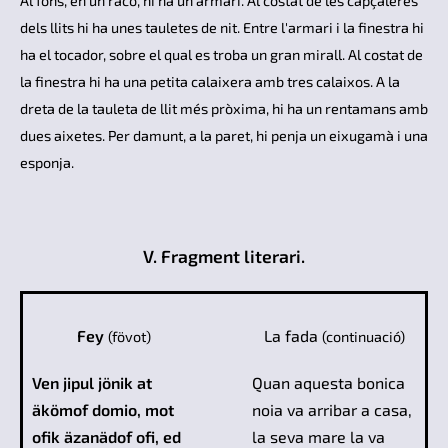
Al fons, en un racó, hi ha un armari. Al costat de les capçaleres
dels llits hi ha unes tauletes de nit. Entre l'armari i la finestra hi
ha el tocador, sobre el qual es troba un gran mirall. Al costat de
la finestra hi ha una petita calaixera amb tres calaixos. A la
dreta de la tauleta de llit més pròxima, hi ha un rentamans amb
dues aixetes. Per damunt, a la paret, hi penja un eixugamà i una
esponja.
V. Fragment literari.
Fey
La fada
(fövot)
(continuació)
Ven jipul jönik at
Quan aquesta bonica
äkömof domio, mot
noia va arribar a casa,
ofik äzanädof ofi, ed
la seva mare la va