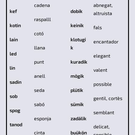
cadena
abnegat,
kef
dobik
altruista
raspalll
kotin
keinik
fals
cotó
lain
klotugi
encantador
llana
k
led
elegant
punt
kuradik
lin
valent
anell
mögik
sadin
possible
seda
plütik
sob
gentil, cortès
sabó
sümik
spog
semblant
esponja
zadälik
tanod
delicat,
cinta
buükön
sensible