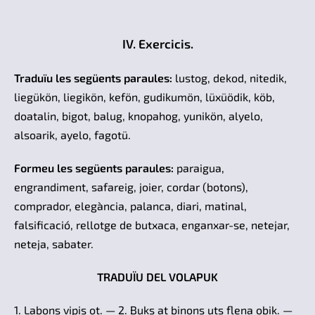
IV. Exercicis.
Traduïu les següents paraules:
lustog, dekod, nitedik,
liegükön, liegikön, kefön, gudikumön, lüxüödik, köb,
doatalin, bigot, balug, knopahog, yunikön, alyelo,
alsoarik, ayelo, fagotü.
Formeu les següents paraules:
paraigua,
engrandiment, safareig, joier, cordar (botons),
comprador, elegància, palanca, diari, matinal,
falsificació, rellotge de butxaca, enganxar-se, netejar,
neteja, sabater.
TRADUÏU DEL VOLAPUK
1. Labons vipis ot. — 2. Buks at binons uts flena obik. —