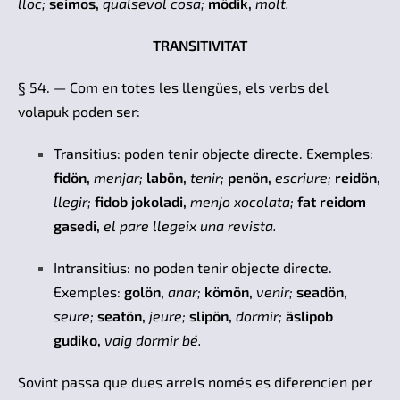
lloc;
seimos,
qualsevol cosa;
mödik,
molt.
TRANSITIVITAT
§ 54. — Com en totes les llengües, els verbs del
volapuk poden ser:
Transitius: poden tenir objecte directe. Exemples:
fidön,
menjar;
labön,
tenir;
penön,
escriure;
reidön,
llegir;
fidob jokoladi,
menjo xocolata;
fat reidom
gasedi,
el pare llegeix una revista.
Intransitius: no poden tenir objecte directe.
Exemples:
golön,
anar;
kömön,
venir;
seadön,
seure;
seatön,
jeure;
slipön,
dormir;
äslipob
gudiko,
vaig dormir bé.
Sovint passa que dues arrels només es diferencien per