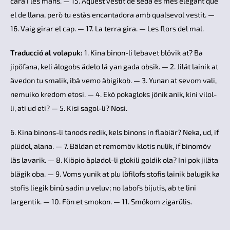
cara i les mans. — 15. Aquest vestit de seda és més elegant que
el de llana, però tu estàs encantadora amb qualsevol vestit. —
16. Vaig girar el cap. — 17. La terra gira. — Les flors del mal.
Traducció al volapuk:
1. Kina binon-li lebavet blövik at? Ba
jipöfana, keli älogobs ädelo lä yan gada obsik. — 2. Jilät lainik at
ävedon tu smalik, ibä vemo äbigikob. — 3. Yunan at sevom vali,
nemuiko kredom etosi. — 4. Ekö pokagloks jönik anik, kini vilol-
li, ati ud eti? — 5. Kisi sagol-li? Nosi.
6. Kina binons-li tanods redik, kels binons in flabiär? Neka, ud, if
plüdol, alana. — 7. Bäldan et remomöv klotis nulik, if binomöv
läs lavarik. — 8. Kiöpio äpladol-li glokili goldik ola? Ini pok jiläta
blägik oba. — 9. Voms yunik at plu löfilofs stofis lainik balugik ka
stofis liegik binü sadin u veluv; no labofs bijutis, ab te lini
largentik. — 10. Fön et smokon. — 11. Smökom zigarülis.