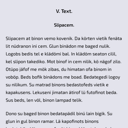
V. Text.
Slipacem.
Slipacem at binon vemo kovenik. Da körten vietik fenäta
lit nüdranon ini cem. Glun binädon me baged nulik.
Logobs bedis tel e klädömi bal. In klädöm seaton cilil,
kel slipon takediko. Mot binof in cem nilik, kö nägof zilo.
Otüpo jäfof me mök zibas, du himatan ofa binom in
voböp. Beds bofik binädons me boad. Bedategedi logoy
su nilikum. Su matrad binons bedastofeds vietik e
kapakusens. Lekuseni jimatan ätirof lü futofinot beda.
Sus beds, len völ, binon lampad telik.
Dono su baged binon bedatapädil binü lain bigik. Su
glun in gul binon ramar. Lä kapofinots binons