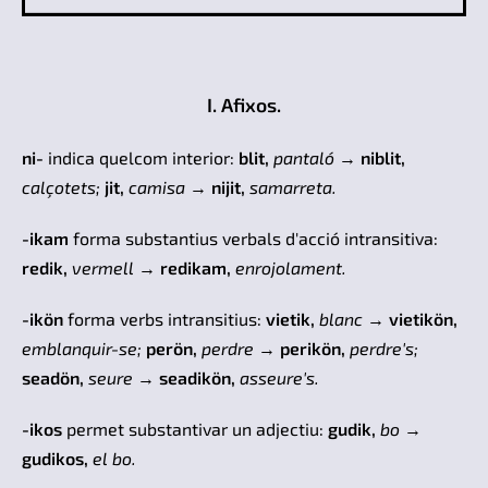
I. Afixos.
ni-
indica quelcom interior:
blit,
pantaló
→
niblit,
calçotets;
jit,
camisa
→
nijit,
samarreta.
-ikam
forma substantius verbals d'acció intransitiva:
redik,
vermell
→
redikam,
enrojolament.
-ikön
forma verbs intransitius:
vietik,
blanc
→
vietikön,
emblanquir-se;
perön,
perdre
→
perikön,
perdre's;
seadön,
seure
→
seadikön,
asseure's.
-ikos
permet substantivar un adjectiu:
gudik,
bo
→
gudikos,
el bo.