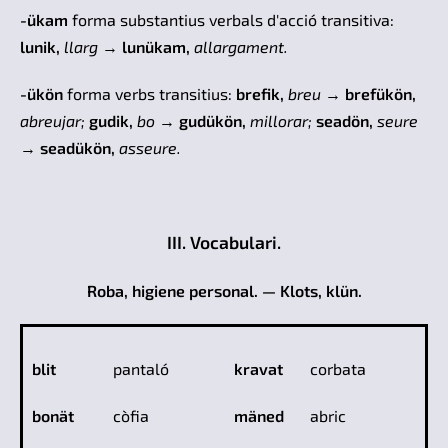
-ükam
forma substantius verbals d'acció transitiva:
lunik,
llarg
→
lunükam,
allargament.
-ükön
forma verbs transitius:
brefik,
breu
→
brefükön,
abreujar;
gudik,
bo
→
gudükön,
millorar;
seadön,
seure
→
seadükön,
asseure.
III. Vocabulari.
Roba, higiene personal. — Klots, klün.
blit
pantaló
kravat
corbata
bonät
còfia
mäned
abric