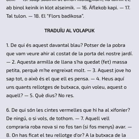
ab binol keinik in klot alseimik. — 16. Äflekob kapi. — 17.
Tal tulon. — 18. El “Flors badikosa”.
TRADUÏU AL VOLAPUK
1. De qui és aquest davantal blau? Potser de la pobra
que vam veure ahir al costat de la porta del nostre jardí.
— 2. Aquesta armilla de llana s'ha quedat (fet) massa
petita, perquè m'he engreixat molt. — 3. Aquest jove ho
sap tot, o això és el que ell es pensa. — 4. Heus aquí
uns quants rellotges de butxaca, quin voleu, aquest o
aquell? — 5. Què dius? No res.
6. De qui són les cintes vermelles que hi ha al xifonier?
De ningú, o si vols, de tothom. — 7. Aquell vell
compraria roba nova si no fos tan (si fos menys) avar. —
8. On has ficat el teu rellotge d'or? A la butxaca de la