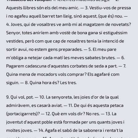
Aquests llibres són els del meu amic. — 3. Vestiu-vos de pressa
i no agafeu aquell barret tan lleig, sinó aquest, (que és) nou. —
4. Joves, qui de vosaltres ve amb mi al magatzem de novetats?
Senyor, totes aniríem amb vostè de bona gana si estiguéssim
vestides, però com que cap de nosaltres tenia la intenció de
sortir avui, no estem gens preparades. — 5. El meu pare
m'obliga a netejar cada matí les meves sabates brutes. — 6.
Pagarem cadascuna d'aquestes corbates de seda a part. — 7.
Quina mena de mocadors vols comprar? Els agafaré com
siguin. — 8. Quina hora és? Les tres.
9. Qui vol, pot. — 10. La senyoreta, les joies d'or de la qual
admiràvem, es casarà aviat. — 11. De qui és aquesta petaca
(portacigarrets)? — 12. Què em vols dir? No res. — 13. La
joventut d'aquest poble està formada per uns quants joves i
moltes joves. — 14. Agafa el sabó de la sabonera i renta't la