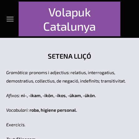
Volapuk
Catalunya
SETENA LLIÇÓ
Gramàtica:
pronoms i adjectius: relatius, interrogatius,
demostratius, col·lectius, de negació, indefinits; transitivitat.
Afixos:
ni-, -ikam, -ikön, -ikos, -ükam, -ükön.
Vocabulari:
roba, higiene personal.
Exercicis.