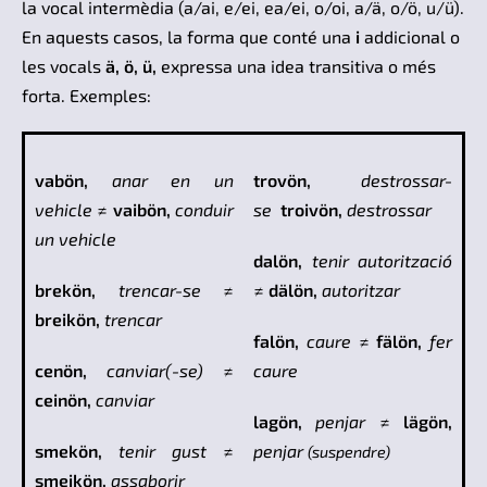
la vocal intermèdia (a/ai, e/ei, ea/ei, o/oi, a/ä, o/ö, u/ü).
En aquests casos, la forma que conté una
i
addicional o
les vocals
ä, ö, ü,
expressa una idea transitiva o més
forta. Exemples:
vabön,
anar en un
trovön,
destrossar-
vehicle
≠
vaibön,
con
duir
se
troivön,
destrossar
un vehicle
dalön,
tenir autorització
brekön,
trencar-se
≠
≠
dälön,
auto
ritzar
breikön,
trencar
falön,
caure
≠
fälön,
fer
cenön,
canviar(-se)
≠
caure
ceinön,
canviar
lagön,
penjar
≠
lägön,
smekön,
tenir gust
≠
penjar
(suspendre)
smeikön,
assaborir