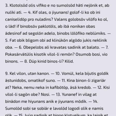
3. Klotolsöd olis vifiko e no sumolsöd häti nejönik et, ab
nuliki ati. — 4. Kif olas, o jiyunans! golof-li ko ob ini
caniselidöp pro nuladins? Valans golobsöv vilöfo ko ol,
o läd! if binobsöv paklotöls, ab ibä nonikan obas
ädesinof ad segolön adelo, binobs lölöfiko neblümiks. —
5. Fat obik bligom obi ad klinükön algödo jukis neklinik
oba. — 6. Obepelobs ali kravatas sadinik at balato. — 7.
Pokasärvätülis kisotik vilol-li remön? Osumob bosi, vio
binons. — 8. Düp kinid binos-li? Kilid.
9. Kel vilon, utan kanon. — 10. Vomül, kela bijutis goldik
ästunidobs, omatikof suno. — 11. Kina binon-li zigariär
at? Neka, nemu neka in kafibötöp, äsä kredob. — 12. Kisi
vilol-li sagön obe? Nosi. — 13. Yunanef in vilag at
binädon me hiyunans anik e jiyunans mödik. — 14.
Sumolöd sobi se sobiär e lavolöd logodi olik e namis
olik. — 15. Juüp sadinik at binon klotugikum, ka lainik et,