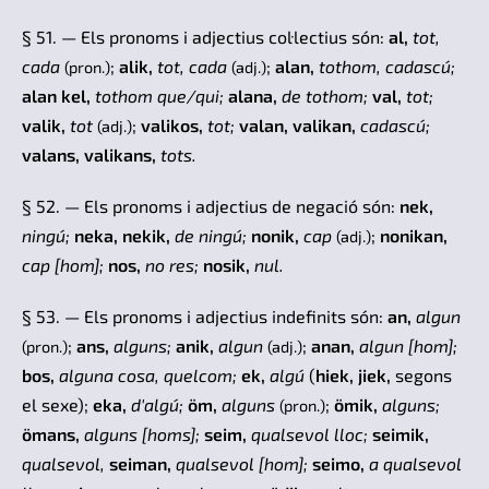
§ 51. — Els pronoms i adjectius col·lectius són:
al,
tot,
cada
;
alik,
tot,
cada
;
alan,
tothom, cadascú;
(pron.)
(adj.)
alan kel,
tothom que/qui;
alana,
de tothom;
val,
tot;
valik,
tot
;
valikos,
tot;
valan, valikan,
cadascú;
(adj.)
valans, valikans,
tots.
§ 52. — Els pronoms i adjectius de negació són:
nek,
ningú;
neka, nekik,
de ningú;
nonik,
cap
;
nonikan,
(adj.)
cap [hom]
;
nos,
no
res;
nosik,
nul.
§ 53. — Els pronoms i adjectius indefinits són:
an,
algun
;
ans,
alguns;
anik,
algun
;
anan,
algun
[hom]
;
(pron.)
(adj.)
bos,
alguna cosa, quelcom;
ek,
algú
(
hiek, jiek,
segons
el sexe);
eka,
d'algú;
öm,
alguns
;
ömik,
alguns;
(pron.)
ömans,
alguns
[homs]
;
seim,
qualsevol lloc;
seimik,
qualsevol,
seiman,
qualsevol
[hom]
;
seimo,
a qualsevol