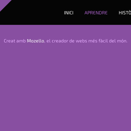
INICI
APRENDRE
HIST
Creat amb
Mozello
, el creador de webs més fàcil del món.